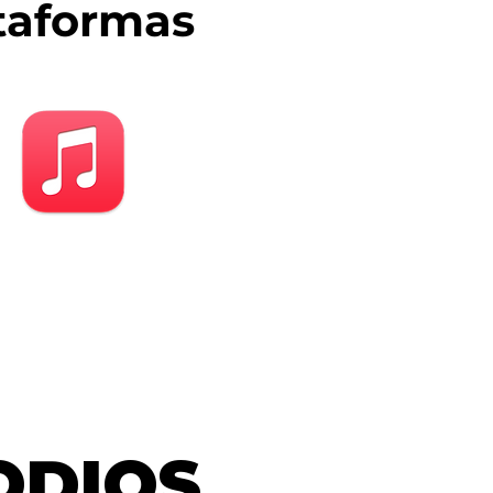
taformas
ODIOS